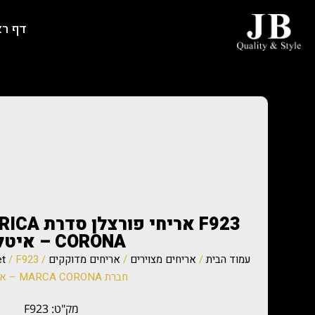
דף ר
CORONA – איטליה
עמוד הבית
/
אריחים מצוירים
/
אריחים מדוקקים
/
et
חברת MARCA CORONA – איטליה
מק"ט: F923