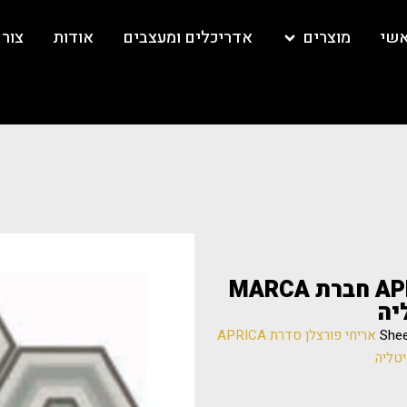
אשי
מוצרים
אדריכלים ומעצבים
אודות
צור
F923 אריחי פורצלן סדרת APRICA חברת MARCA
She
/ F923 אריחי פורצלן סדרת APRICA