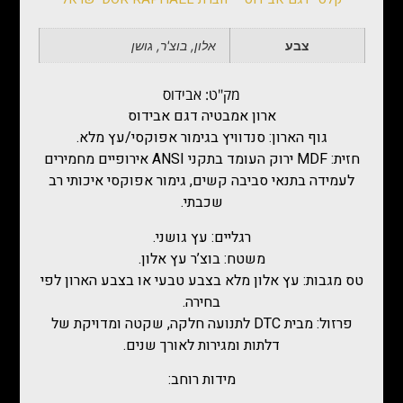
צבע
אלון, בוצ'ר, גושן
מק"ט: אבידוס
ארון אמבטיה דגם אבידוס
גוף הארון: סנדוויץ בגימור אפוקסי/עץ מלא.
חזית: MDF ירוק העומד בתקני ANSI אירופיים מחמירים
לעמידה בתנאי סביבה קשים, גימור אפוקסי איכותי רב
שכבתי.
רגליים: עץ גושני.
משטח: בוצ’ר עץ אלון.
טס מגבות: עץ אלון מלא בצבע טבעי או בצבע הארון לפי
בחירה.
פרזול: מבית DTC לתנועה חלקה, שקטה ומדויקת של
דלתות ומגירות לאורך שנים.
מידות רוחב: