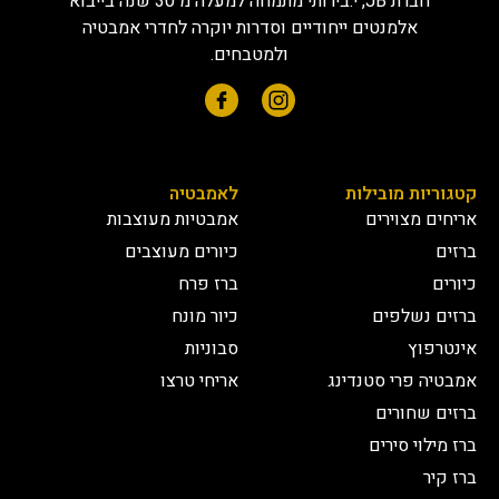
חברת JB, י.בירותי מתמחה למעלה מ 30 שנה בייבוא
אלמנטים ייחודיים וסדרות יוקרה לחדרי אמבטיה
ולמטבחים.
קטגוריות מובילות
לאמבטיה
אריחים מצוירים
אמבטיות מעוצבות
ברזים
כיורים מעוצבים
כיורים
ברז פרח
ברזים נשלפים
כיור מונח
אינטרפוץ
סבוניות
אמבטיה פרי סטנדינג
אריחי טרצו
ברזים שחורים
ברז מילוי סירים
ברז קיר