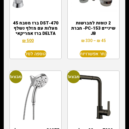
2 כוסות למברשות
470-DST ברז מטבח 45
שיניים 153-PC- חברת
מעלות עם מזלף נשלף
JB
DELTA ברז אמריקאי
₪
500
₪
1,800
₪
330
–
₪
45
בחר אפשרויות
הוספה לסל
מבצע!
מבצע!