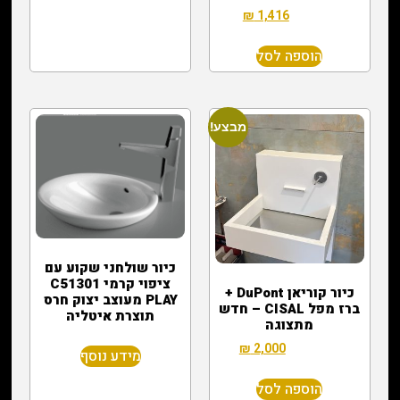
₪
1,416
₪
3,000
הוספה לסל
מבצע!
כיור שולחני שקוע עם
ציפוי קרמי C51301
כיור קוריאן DuPont +
PLAY מעוצב יצוק חרס
ברז מפל CISAL – חדש
תוצרת איטליה
מתצוגה
₪
2,000
₪
13,000
מידע נוסף
הוספה לסל