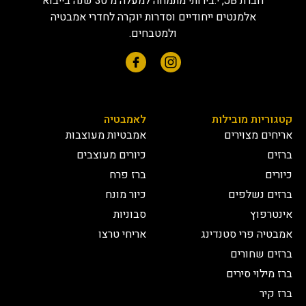
חברת JB, י.בירותי מתמחה למעלה מ 30 שנה בייבוא
אלמנטים ייחודיים וסדרות יוקרה לחדרי אמבטיה
ולמטבחים.
קטגוריות מובילות
לאמבטיה
אריחים מצוירים
אמבטיות מעוצבות
ברזים
כיורים מעוצבים
כיורים
ברז פרח
ברזים נשלפים
כיור מונח
אינטרפוץ
סבוניות
אמבטיה פרי סטנדינג
אריחי טרצו
ברזים שחורים
ברז מילוי סירים
ברז קיר