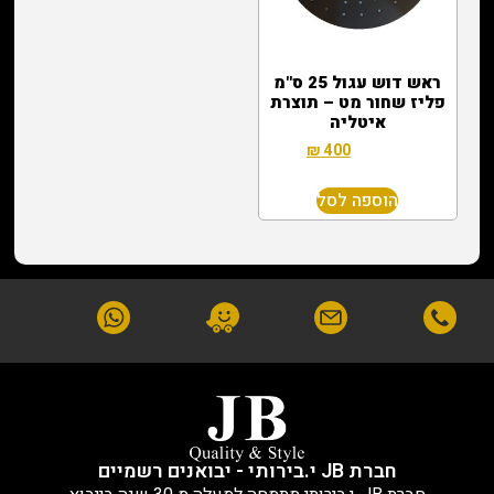
ראש דוש עגול 25 ס"מ
פליז שחור מט – תוצרת
איטליה
₪
400
₪
1,200
הוספה לסל
חברת JB י.בירותי - יבואנים רשמיים