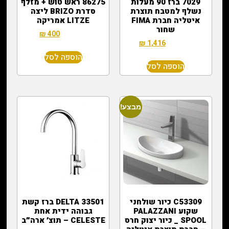
7029 ברז 90 מעלות
86275 ראש טוש + מזלף
נשלף למטבח תוצרת
סדרת BRIZO ליצה
איטליה חברת FIMA
LITZE אמריקה
שחור
₪
400
₪
1,500
₪
1,416
₪
2,700
הוספה לסל
הוספה לסל
מבצע!
C53309 כיור שולחני
DELTA 33501 ברז קשת
שקוע PALAZZANI
גבוהה ידית אחת
SPOOL _ כיור יצוק חרס
CELESTE – תוצ׳ ארה״ב