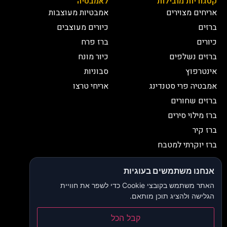
קטגוריות מובילות
לאמבטיה
אריחים מצוירים
אמבטיות מעוצבות
ברזים
כיורים מעוצבים
כיורים
ברז פרח
ברזים נשלפים
כיור מונח
אינטרפוץ
סבוניות
אמבטיה פרי סטנדינג
אריחי טרצו
ברזים שחורים
ברז מילוי סירים
ברז קיר
ברז יוקרתי למטבח
יצירת קשר
אנחנו משתמשים בעוגיות
052-2653038
03-9335335
האתר משתמש בקובצי Cookie כדי לשפר את חוויית
052-2653038
sbeiruty@gmail.com
הגלישה ולהציג תוכן מותאם.
אולם תצוגה:
דרך האורנים 23, רינתיה
קבל הכל