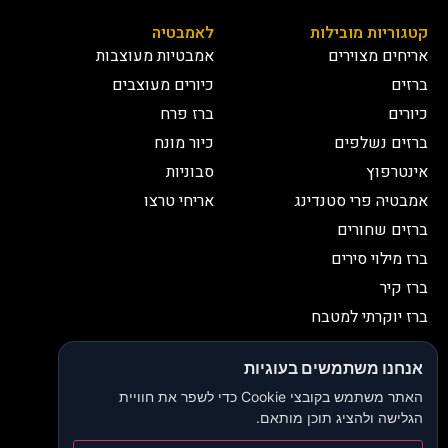
קטגוריות מובילות
לאמבטיה
אריחים מצוירים
אמבטיות מעוצבות
ברזים
כיורים מעוצבים
כיורים
ברז פרח
ברזים נשלפים
כיור מונח
אינטרפוץ
סבוניות
אמבטיה פרי סטנדינג
אריחי טרצו
ברזים שחורים
ברז מילוי סירים
ברז קיר
ברז יוקרתי למטבח
יצירת קשר
אנחנו משתמשים בעוגיות
052-2653038
03-9335335
האתר משתמש בקובצי Cookie כדי לשפר את חוויית
052-2653038
sbeiruty@gmail.com
הגלישה ולהציג תוכן מותאם.
אולם תצוגה:
דרך האורנים 23, רינתיה