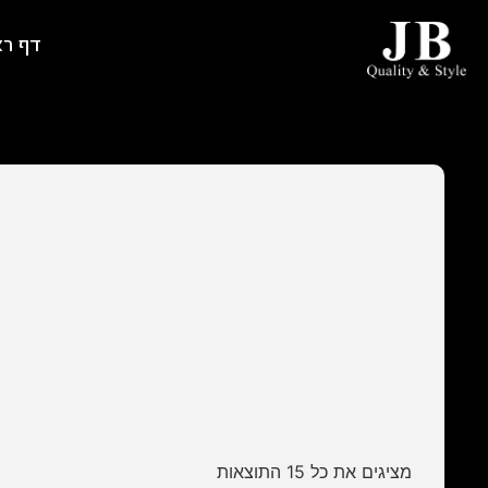
דף ר
מציגים את כל ⁦15⁩ התוצאות