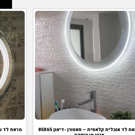
מראת לד אובלית קלאסית – סאטורן -דיאון 85X65