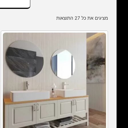
מציגים את כל ⁦27⁩ התוצאות