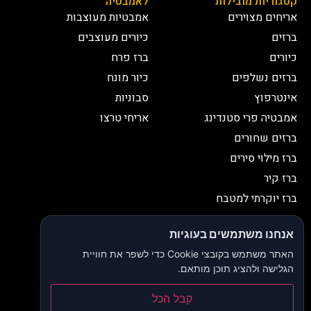
קטגוריות מובילות
לאמבטיה
אריחים מצוירים
אמבטיות מעוצבות
ברזים
כיורים מעוצבים
כיורים
ברז פרח
ברזים נשלפים
כיור מונח
אינטרפוץ
סבוניות
אמבטיה פרי סטנדינג
אריחי טרצו
ברזים שחורים
ברז מילוי סירים
ברז קיר
ברז יוקרתי למטבח
יצירת קשר
אנחנו משתמשים בעוגיות
052-2653038
03-9335335
האתר משתמש בקובצי Cookie כדי לשפר את חוויית
052-2653038
sbeiruty@gmail.com
הגלישה ולהציג תוכן מותאם.
אולם תצוגה:
דרך האורנים 23, רינתיה
קבל הכל